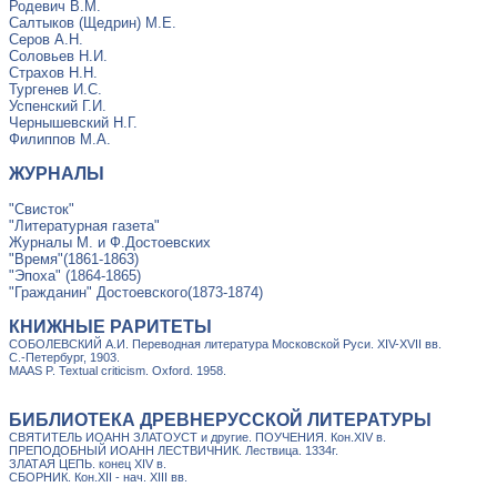
Родевич В.М.
Салтыков (Щедрин) М.Е.
Серов А.Н.
Соловьев Н.И.
Страхов Н.Н.
Тургенев И.С.
Успенский Г.И.
Чернышевский Н.Г.
Филиппов М.А.
ЖУРНАЛЫ
"Свисток"
"Литературная газета"
Журналы М. и Ф.Достоевских
"Время"(1861-1863)
"Эпоха" (1864-1865)
"Гражданин" Достоевского(1873-1874)
КНИЖНЫЕ РАРИТЕТЫ
СОБОЛЕВСКИЙ А.И. Переводная литература Московской Руси. XIV-XVII вв.
С.-Петербург, 1903.
MAAS P. Textual criticism. Oxford. 1958.
БИБЛИОТЕКА ДРЕВНЕРУССКОЙ ЛИТЕРАТУРЫ
СВЯТИТЕЛЬ ИОАНН ЗЛАТОУСТ и другие. ПОУЧЕНИЯ. Кон.XIV в.
ПРЕПОДОБНЫЙ ИОАНН ЛЕСТВИЧНИК. Лествица. 1334г.
ЗЛАТАЯ ЦЕПЬ. конец XIV в.
СБОРНИК. Кон.XII - нач. XIII вв.