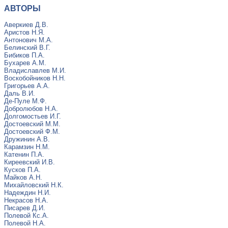
АВТОРЫ
Аверкиев Д.В.
Аристов Н.Я.
Антонович М.А.
Белинский В.Г.
Бибиков П.А.
Бухарев А.М.
Владиславлев М.И.
Воскобойников Н.Н.
Григорьев А.А.
Даль В.И.
Де-Пуле М.Ф.
Добролюбов Н.А.
Долгомостьев И.Г.
Достоевский М.М.
Достоевский Ф.М.
Дружинин А.В.
Карамзин Н.М.
Катенин П.А.
Киреевский И.В.
Кусков П.А.
Майков А.Н.
Михайловский Н.К.
Надеждин Н.И.
Некрасов Н.А.
Писарев Д.И.
Полевой Кс.А.
Полевой Н.А.