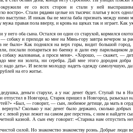
окружили ее со всех сторон и стали у ней выспрашива
хо востро». Стали рядами целые их тысячи: платья у всех однол
и по выступке. И никак бы не могла баба признать между ними м
у мужа правая пола вверху, и кровь на щеках так и играет. Как 
 у него оба сына. Остался он один со старухой, кормился охотой
— собаку и приходи ко мне на Мянь-гору завтра вечером за рас
гда не было» Как поднялся на верх горы, видит большой город,
или, послали попариться во баенку и дали ему парильщиком 
за собаку жалованья, а проси меня». «Хорошо, — скажет, — ди
адо мне ни золота, ни серебра. Дай мне этого дородня добра
о: надо дать». И велели молодцу надеть одежду самолучшую, да
рублей на его житье.
дедушка, деньги старухе, а у нас денег будет. Ступай ты в Н
— и отпустил в Новгород. Старик пришел в Новгород, разыскал н
детей?» «Был, — говорит, — сын, любимое детище, да мать в сер
ва вернуть? Сколько у нас денег было держано, сколько добры
ке с левой руки лежит на самом дне перстень, с ним и найдете с
счетной казной. А сын ему говорит: «Старика нам отпустить не
нечистой силой. Но знакомство знакомству рознь. Добрые люди 