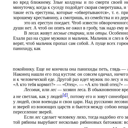
во вред ближнему. Злые колдуны и по смерти своей 
минуточку, когда к суседу подойдет скорая смеретушка, и
такие есть ерестуны, которые «обвертываются», т. е. 
хорошему крестьянину, а смотришь, из семейства и из дер
это их ерестун поедает. Чтоб извести обвороченного
души нет. А чтоб он опять не ожил в гробу, так надо ему
В лесах живут
лесные старики,
или
отцы.
Особенног
Ехали раз на судне мужики и мальчик. Мальчик и слез в б
верят, чтоб мальчик пропал сам собой. А пуще всех горю
панихиду, как
покойнику. Еще не кончила она панихиды петь, глядь — а
Наконец нашли его под кустом: он совсем одичал, ничего 
и к человеческой еде. Другой раз идет мужик по лесу и н
«А кто тебя кормит?» — «Отец». — «А кто твой отец?» —
Лесовик,
или
лес —
хозяин леса. В обыкновенное врем
[d]
а не светлая, как у людей
, потому его и зовут синеобра
у людей, свои воеводы и свои цари. Над русскими лесови
и зверей из воюющих царств и бьются между собою нещадн
переселение зверей.
Если
лес
сделает человеку лихо, тогда надобно его з
той рябины вырубают несколько рябиновых батожков: во