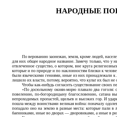
НАРОДНЫЕ ПОВ
По верованию заонежан, земля, кроме людей, насел
для них общее народное название. Замечу только, что у 
отвлеченное существо, о котором, вне круга религиозны
которые и по природе и по наклонностям близки к человек
были языческими гениями, иные из них принадлежали к л
лишило их власти, потому, вероятно, что культ их был не
Чтобы как-нибудь согласить существование своих п
«По досюльному окиян-морю плавало два гоголя: о
повелению, по-богородицыну благословению, сатана выз
непроходимых пропастей, щильев и высоких гор. И удар
пошла между воинствами великая война: поначалу одолева
попадало оно на землю в разные места: которые пали в 
баенниками, иные во дворах
— дворовиками, а иные в ри