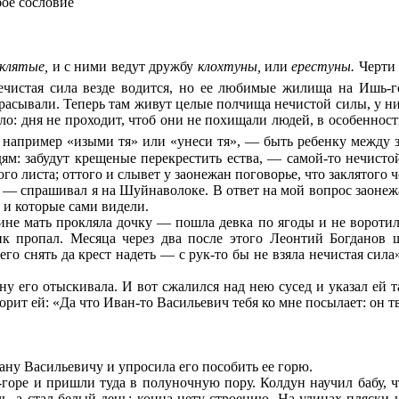
бое сословие
аклятые,
и с ними ведут дружбу
клохтуны,
или
ерестуны.
Черти 
нечистая сила везде водится, но ее любимые жилища на Ишь-г
брасывали. Теперь там живут целые полчища нечистой силы, у ни
о: дня не проходит, чтоб они не похищали людей, в особенност
 например «изыми тя» или «унеси тя»,
— быть ребенку между 
м: забудут крещеные перекрестить ества,
— самой-то нечистой
о листа; оттого и слывет у заонежан поговорье, что заклятого ч
» — спрашивал я на Шуйнаволоке. В ответ на мой вопрос заонеж
 и которые сами видели.
ине мать прокляла дочку
— пошла девка по ягоды и не воротил
к пропал. Месяца через два после этого Леонтий Богданов ше
го снять да крест надеть
— с рук-то бы не взяла нечистая сил
у его отыскивала. И вот сжалился над нею сусед и указал ей та
ворит ей: «Да что Иван-то Васильевич тебя ко мне посылает: он т
ану Васильевичу и упросила его пособить ее горю.
оре и пришли туда в полуночную пору. Колдун научил бабу, что
ь, а стал белый день; конца нету строению. На улицах пляски 