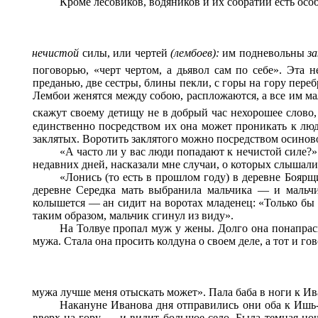
Кроме лесовиков, водяников и их собратий есть осо
нечистой
силы, или чертей
(лембоев):
им подневольны
з
поговорью, «черт чертом, а дьявол сам по себе». Эта 
преданью, две сестры, блины пекли, с горы на гору пере
Лембои женятся между собою, распложаются, а все им мал
скажут своему детищу не в добрый час нехорошее слово,
единственно посредством их она может проникать к людя
заклятых. Воротить заклятого можно посредством осиновог
«А часто ли у вас люди попадают к нечистой силе?
недавних дней, насказали мне случаи, о которых слышали
«Лонись (то есть в прошлом году) в деревне Боярщ
деревне Середка мать выбранила мальчика
— и мальчи
колышется — ан сидит на воротах младенец: «Только бы е
таким образом, мальчик сгинул из виду».
На Толвуе пропал муж у жены. Долго она понапрасн
мужа. Стала она просить колдуна о своем деле, а тот и го
мужа лучше меня отыскать может». Пала баба в ноги к Ив
Накануне Иванова дня отправились они оба к Ишь-г
вверх на гору
— и видит большое село. Была темная ноч