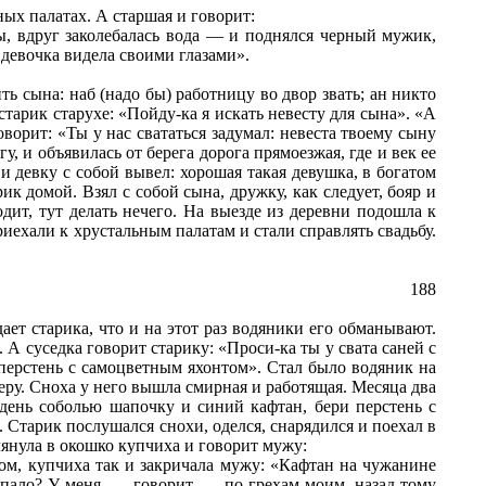
ных палатах. А старшая и говорит:
ы, вдруг заколебалась вода — и поднялся черный мужик,
о девочка видела своими глазами».
ь сына: наб (надо бы) работницу во двор звать; ан никто
старик старухе: «Пойду-ка я искать невесту для сына». «А
ворит: «Ты у нас свататься задумал: невеста твоему сыну
, и объявилась от берега дорога прямоезжая, где и век ее
девку с собой вывел: хорошая такая девушка, в богатом
 домой. Взял с собой сына, дружку, как следует, бояр и
дит, тут делать нечего. На выезде из деревни подошла к
приехали к хрустальным палатам и стали справлять свадьбу.
188
ает старика, что и на этот раз водяники его обманывают.
. А суседка говорит старику: «Проси-ка ты у свата саней с
перстень с самоцветным яхонтом». Стал было водяник на
атеру. Сноха у него вышла смирная и работящая. Месяца два
адень соболью шапочку и синий кафтан, бери перстень с
. Старик послушался снохи, оделся, снарядился и поехал в
лянула в окошко купчиха и говорит мужу:
дом, купчиха так и закричала мужу: «Кафтан на чужанине
попало? У меня, — говорит, — по грехам моим, назад тому