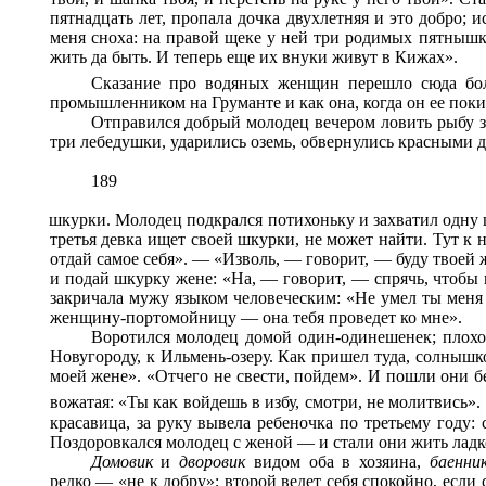
пятнадцать лет, пропала дочка двухлетняя и это добро; 
меня сноха: на правой щеке у ней три родимых пятнышка
жить да быть. И теперь еще их внуки живут в Кижах».
Сказание про водяных женщин перешло сюда бо
промышленником на Груманте и как она, когда он ее поки
Отправился добрый молодец вечером ловить рыбу за 
три лебедушки, ударились оземь, обвернулись красными де
189
шкурки.
Молодец подкрался потихоньку и захватил одну ш
третья девка ищет своей шкурки, не может найти. Тут к
отдай самое себя». — «Изволь, — говорит, — буду твоей ж
и подай шкурку жене: «На, — говорит, — спрячь, чтобы 
закричала мужу языком человеческим: «Не умел ты меня 
женщину-портомойницу — она тебя проведет ко мне».
Воротился молодец домой один-одинешенек; плохое
Новугороду, к Ильмень-озеру. Как пришел туда, солнышк
моей жене». «Отчего не свести, пойдем». И пошли они бе
вожатая: «Ты как войдешь в избу, смотри, не молитвись».
красавица, за руку вывела ребеночка по третьему году:
Поздоровкался молодец с женой — и стали они жить ладко
Домовик
и
дворовик
видом оба в хозяина,
баенни
редко — «не к добру»; второй ведет себя спокойно, если 