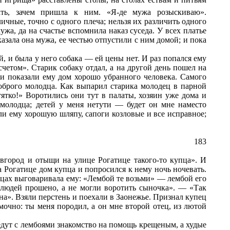
ть, зачем пришла к ним. «Я-де мужа розыскиваю».
ичные, точно с одного плеча; нельзя их различить одного
ужа, да на счастье вспомнила наказ суседа. У всех платье
указала она мужа, ее честью отпустили с ним домой; и пока
, и была у него собака — ей цены нет. И раз попался ему
четом». Старик собаку отдал, а на другой день пошел на
 и показали ему дом хорошо убранного человека. Самого
доброго молодца. Как выпарил старика молодец в парной
тятко!» Воротились они тут в палаты, хозяин уже дома и
 молодца; детей у меня нетути — будет он мне наместо
ли ему хорошую шляпу, сапоги козловые и все исправное;
183
овгород и отыщи на улице Рогатице такого-то купца». И
а Рогатице дом купца и попросился к нему ночь ночевать.
дцах выговаривала ему: «Лембой те возьми» — лембой его
х людей прошено, а не могли воротить сыночка». — «Так
ына». Взяли перстень и поехали в Заонежье. Признал купец
мочно: ты меня породил, а он мне второй отец, из лютой
ведут с лембоями знакомство на помощь крещеным, а худые