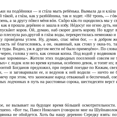
ьки на под
ó
йники — и ст
á
ла мыть ребёнька. Вымыла да и кл
á
ла
й т
á
кой, а гл
á
за, как у разб
ó
йника, так и ходят. «Н
é
тронь, — г
ó
в
зень, а за другу п
ô
вел м
é
ня в
ó
н. Ск
ô
ро к
á
к-то оцюдились мы у с
 как я прошла дер
é
вню и зашла в избу. Н
é
досуг ни огню дуть, ни
пуск
á
ют коров. Ой, думаю, наб скорее доить корову. Но вдруг 
ко плеснула раз-другой в гл
á
за воды, перекрестилась немножко и 
у пров
é
дены углем. Ну, думаю, спас м
é
ня бог, — в добром ж
класть н
é
благословясь, а он, окаянный, как стоял у окна-то, т
л туды. Видно, уж в другом мести н
é
было прим
е
ц
é
но». По слов
ерен, голова у него, как сенная копна. Под водой у водяников
ивые хоромины». Жители этих подводных поселений совсем не т
х» с лодок или во время купанья, особенно девок, и топят их; 
еонтий Богданов предложил, при первой поездке по Кижам, свез
, — и заговаривали ее, и ведунов к ней водили — ничто не бе
амечу при этом, что заонежане народ отважный и беспечный, оз
лых лодчонках в путь на расстояньи сорока, шестидесяти верст 
ое, не вызывает на будущее время б
ó
льшей осмотрительности.
решено. «Вот ты, Павел Николаич (говорили мне на Шуйнаволок
одяника не обойдется. Хоть бы нашу деревню Середку взять: по