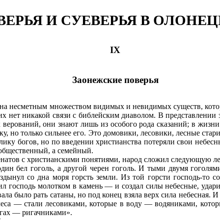
ЕРЬЯ И СУЕВЕРЬЯ В ОЛОНЕ
IX
Заонежские поверья
ена несметным множеством видимых и невидимых существ, котор
них нет никакой связи с библейским диаволом. В представлении
х верований, они знают лишь из особого рода сказаний; в жизн
у, но только сильнее его. Это домовики, лесовики, лесные стар
ику богов, но по введении христианства потеряли свои небесны
 общественный, а семейный.
енатов с христианскими понятиями, народ сложил следующую ле
дин бел гоголь, а другой черен гоголь. И тыми двумя гоголям
дынул со дна моря горсть земли. Из той горсти господь-то со
ил господь молотком в камень
— и создал силы небесные, удари
ла было рать сатаны, но под конец взяла верх сила небесная. И
леса
— стали лесовиками, которые в воду
— водяниками, котор
гах
— ригачниками».