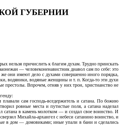
ЦКОЙ ГУБЕРНИИ
ых нельзя причислить к благим духам. Трудно приискать
 заонежан
— человеконенавистник диавол сам по себе: это
и же они имеют дело с духами совершенно иного порядка,
ики, водяники, водяные женщины и т. п. Когда-то эти духи
е престолы. Впрочем, отняв у них трон, христианство не
генду:
и плавали сам господь-вседержитель и сатана. По божию
творил ровные места и путистые поля, а сатана наделал
л сатана в камень молотком — и создал свое воинство. И
 сверзил Михайла-архангел с небеси сатанино воинство, и
ые в дом
— домовиками; иные упали в бани и сделались