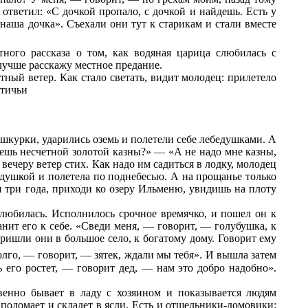
 ответил: «С дочкой пропало, с дочкой и найдешь. Есть у
наша дочка». Съехали они тут к старикам и стали вместе
тного рассказа о том, как водяная царица слюбилась с
лучше расскажу местное предание.
тный ветер. Как стало светать, видит молодец: прилетело
птичьи
 шкурки, ударились оземь и полетели себе лебедушками. А
чешь несчетной золотой казны?» — «А не надо мне казны,
вечеру ветер стих. Как надо им садиться в лодку, молодец
едушкой и полетела по поднебесью. А на прощанье только
я три года, приходи ко озеру Ильменю, увидишь на плоту
олюбилась. Исполнилось срочное времячко, и пошел он к
нит его к себе. «Сведи меня, — говорит, — голубушка, к
пришли они в большое село, к богатому дому. Говорит ему
олго, — говорит, — зятек, ждали мы тебя». И вышла затем
ь его ростет, — говорит дед, — нам это добро надобно».
енно бывает в ладу с хозяином и показывается людям
, поломает и складет в ясли. Есть и отшельники-домовики: