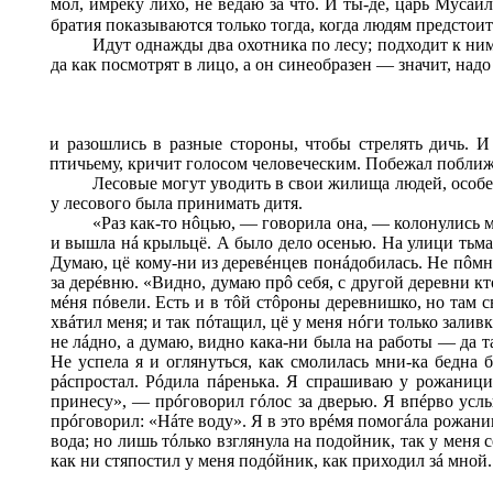
мол, имреку лихо, не ведаю за что. И ты-де, царь Мусайл
братия показываются только тогда, когда людям предстоит 
Идут однажды два охотника по лесу; подходит к ним
да как посмотрят в лицо, а он синеобразен — значит, надо
и разошлись в разные стороны, чтобы стрелять дичь. И 
птичьему, кричит голосом человеческим. Побежал поближе
Лесовые могут уводить в свои жилища людей, особе
у лесового была принимать дитя.
«Раз как-то н
ô
цью, — говорила она, — колонулись м
и вышла н
á
крыльц
ë
. А было дело осенью. На улици тьм
Думаю, цё кому-ни из дерев
é
нцев пон
á
добилась. Не п
ô
мн
за дер
é
вню. «Видно, думаю пр
ô
себя, с другой деревни кт
м
é
ня п
ó
вели. Есть и в т
ô
й ст
ô
роны деревнишко, но там с
хв
á
тил меня; и так п
ó
тащил, цё у меня н
ó
ги только залив
не л
á
дно, а думаю, видно кака-ни была на работы — да т
Не успела я и оглянуться, как смолилась мни-ка бедна б
р
á
спростал. Р
ó
дила п
á
ренька. Я спрашиваю у рожаници,
принесу», — пр
ó
говорил г
ó
лос за дверью. Я вп
é
рво усл
пр
ó
говорил: «Н
á
те воду». Я в это вр
é
мя помог
á
ла рожани
вода; но лишь т
ó
лько взглянула на подойник, так у меня 
как ни стяпостил у меня под
ó
йник, как приходил з
á
мной.