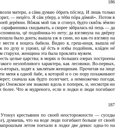
186
 возли матери, а с
á
ма думаю
ó
брать п
ó
след. И лишь только
орит, — нец
é
го. Я с
á
м уберу, а т
é
би п
ó
ра д
ó
мой». Потом в
воей дер
é
вни. В
ô
жак мой так и сгинул, будто скв
ô
зь з
é
млю
 сарафанишка скидывать, а скорее з
á
бралась н
á
пець — да
вспомнила, цё подойника-то нету; да взглянула на дв
é
рну
пошла было доить; вышла уж в сини, но как-то взгляну на
е мести я ноцесь бабила. Видно я, греш-ниця, вышла н
é
ак по духу и уцюял, ц
é
é
сть в избы подойник, кл
á
ден н
é
ам старухи, женщина эта была проклята мужем.
 есть целые царства; в морях и больших озерах построены
акого незлобливого характера, как лесовики. Во-первых,
во-вторых, ходят к заклятым женщинам. Прочитав на лице
ти меня к одной бабе, к которой и о сю пору похаживают
рет; сначала как будто полегчает, а немножечко погодя,
еро Онежское им знакомо вдоль и поперек, и, несмотря ни
и более. Что ж мудреного, если и лодки и люди погибают
187
 Утонул крестьянин по своей неосторожности — суседы
е), думаешь, что на воде люди погибают больше от своей
запрошлым летом поехали в лодке две девки: одна-то на