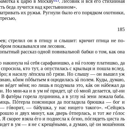
грамотка к царю в Москву
. Лесовик и вся его стихийная
сть беда лучится над крестьянином».
матривать их ружья. Ругнули было его порядком охотники,
атресью,
185
рев; стрелил он в птицу и слышит: кричит птица не по-
обром показывался им лесовик.
опытный рассказ одной повивальной бабки о том, как она
о накинула н
á
себя сарафанишко, а н
á
голову платишко, да
 спросила, кто тут, а опустилась с крыльця и пошла вслед.
ô
ро; я насилу лёпсяла п
ô
грязи. Но слышу — он вышел уж
 знаю, к
ô
им п
ô
бытьем я оцюдилась з
á
полем. Куды, думаю,
он в
é
дет м
é
ня; но лишь я подумала это, к
á
к он н
á
бежал да
. Но мни-ка и в ум н
é
придет, цё с
ó
мной делается, цё-ни
 В фат
é
ры горела луцинина, а в углу н
á
зени лежала баба.
оць. П
ó
терла поясницки да погладила брюшка — бог и
 — г
ó
ворит, — б
á
бушка, у нас ницего такого». «Сейцясь
рошло и двух минут, как дверь
ó
тперлась, и тот же г
ó
лос
 Я скорее взяла
é
го и поднесла к
ó
гню, п
ó
глядеть циста ль
идет в ум — я не с крещ
é
ными, а думаю, цё он мош
é
нник