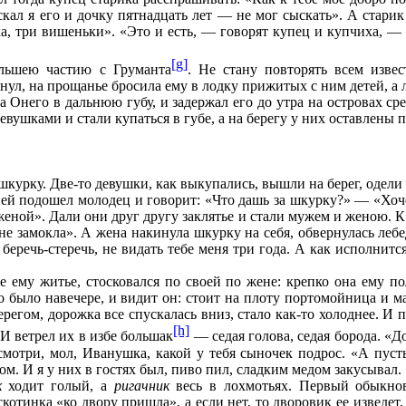
искал я его и дочку пятнадцать лет — не мог сыскать». А старик
, три вишеньки». «Это и есть, — говорят купец и купчиха, — 
[g]
льшею частию с Груманта
. Не стану повторять всем извес
нул, на прощанье бросила ему в лодку прижитых с ним детей, а 
Онего в дальнюю губу, и задержал его до утра на островах сре
вушками и стали купаться в губе, а на берегу у них оставлены 
курку. Две-то девушки, как выкупались, вышли на берег, одели
 ней подошел молодец и говорит: «Что дашь за шкурку?» — «Хо
еной». Дали они друг другу заклятье и стали мужем и женою. К 
не замокла». А жена накинула шкурку на себя, обвернулась леб
беречь-стеречь, не видать тебе меня три года. А как исполнитс
 ему житье, стосковался по своей по жене: крепко она ему п
о было навечере, и видит он: стоит на плоту портомойница и ма
регом, дорожка все спускалась вниз, стало как-то холоднее. И 
[h]
 И ветрел их в избе большак
— седая голова, седая борода. «Д
 смотри, мол, Иванушка, какой у тебя сыночек подрос. «А пуст
м. И я у них в гостях был, пиво пил, сладким медом закусывал.
к
ходит голый, а
ригачник
весь в лохмотьях. Первый обыкнов
скотинка «ко двору пришла», а если нет, то дворовик ее изведет