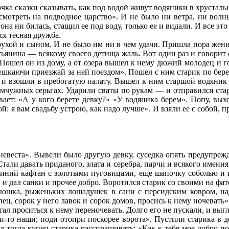
вочка сказки сказывать, как под водой живут водяники в хрусталь
смотреть на подводное царство». И не было ни ветра, ни волн
 она ни билась, стащил ее под воду, только ее и видали. И все эт
ся тесная дружба.
ухой и сыном. И не было им ни в чем удачи. Пришла пора женит
стьянина — всякому своего детища жаль. Вот один раз и говорит 
 Пошел он из дому, а от озера вышел к нему дюжий молодец и го
ешкаючи приезжай за ней поездом». Пошел с ним старик по берегу
 взошли в пребогатую палату. Вышел к ним старшой водяник и 
мчужных серьгах. Ударили сваты по рукам — и отправился старик
вает: «А у кого берете девку?» «У водяника берем». Попу, выхо
й: я вам свадьбу устрою, как надо лучше». И взяли ее с собой, 
невеста». Вывели было другую девку, суседка опять предупрежд
тали давать приданого, злата и серебра, парчи и всякого имения
иний кафтан с золотыми пуговицами, еще шапочку соболью и 
т, и дал санки и прочее добро. Воротился старик со своими на ф
атюшка, рыженьких лошадушек в сани с персидским ковром, н
ц, сорок у него лавок и сорок домов, просись к нему ночевать»
ал проситься к нему переночевать. Долго его не пускали, и выг
ади-то наши; поди отопри поскорее ворота». Пустили старика в 
тал тогда купец старика расспрашивать: «Как к тебе мое добро 