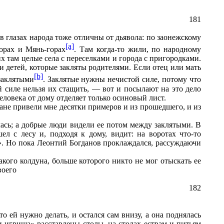
181
в глазах народа тоже отличны от дьявола: по заонежскому
[a]
орах и Мянь-горах
. Там когда-то жили, по народному
х там целые села с переселками и города с пригородками.
и детей, которые закляты родителями. Если отец или мать
[b]
заклятыми
. Заклятые нужны нечистой силе, потому что
 силе нельзя их стащить,
— вот и посылают на это дело
еловека от дому отделяет только осиновый лист.
ане привели мне десятки примеров и из прошедшего, и из
ась; а добрые люди видели ее потом между заклятыми. В
л с лесу и, подходя к дому, видит: на воротах что-то
а». Но пока Леонтий Богданов проклаждался, рассуждаючи
кого колдуна, больше которого никто не мог отыскать ее
воего
182
 ей нужно делать, и остался сам внизу, а она поднялась
и игрища» расставлены столы, на столах ествам и питьям