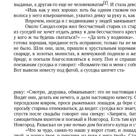
[f]
выданьи, а другая-то еще не человековатая
. И стала де
«Ишь как у них хорошо: хоть бы одним глазком по
волоса у него взъерошенные, ухватил девку за руку и, как
Впрочем, иногда и с водяниками у людей завязывает
Около Сандал-озера жил бессчастный старик со стар
из суседей не хочет отдать девку в дом бессчастного кре
у кого ж ты будешь свататься?» — «Да хоть у водяника».
готова хорошая, приданое есть исправное, только ты не м
не было. Шли они, шли, пришли к хрустальным хоромам и
снаряде, в золотых монистах, в жемчужной поднизи и же
брюдг, и поехали благословляться к попу. Поп и спраши
поезжанам суседка и говорит: «Возьмите-тко и меня с собо
Вот вывели невесту под фатой, а суседка шепчет ста
-
рику: «Смотри, дедушка, обманывают: это не
настоящая 
Видят они, делать им нечего, и дали настоящую невесту. С
персидским ковром, проси рыженьких лошадок да бери с
просьбу старика отнекиваться, да видит: суседка все знае
спустя после свадьбы говорит она свекру: «Запряги, б
самоцветным яхонтом и поезжай в Новгород. Есть там купе
Новгород. Разыскал он уже ночью дом богатого купца и ст
«Что за чудо, санки-то наши у ворот стоят, и лош
твой, и шапка твоя, и перстень на руке у него твой». С