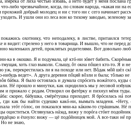
а, имрека от лиха честью избавь, а нето будет у меня послана 
что-либо чрезвычайное, когда, по словам народа, «какая ни на е
 прохожий добрый молодец и ни с того ни с сего начинает расс
 уходить. И ушли они из леса вон ко тихому заводью, зеленому з
покажись охотнику, что неподалеку, в листве, притаился тете
 и видит: стрелено у него в товарища. И вышло, что не перед д
нно маленьких детей, проклятых родителями. Вот довольно люб
ни-ка в окошко. Я и подумала, цё кт
ó
-ни з
ó
вет бабить. Скор
é
ньк
а-тмущая, хоть глаз выколи. Слышу,
ô
т окна п
ô
шел кто-то. Я и не
ю уж, перекрестилась ли я на походе или нет. В
ô
дак м
ô
й ш
é
л ск
о-нибудь ведет». А друга деревня п
ô
цяй в
ô
зли и была; т
ô
лько не
в
ô
я б
á
бка. Я было остоялась и думала спр
ó
сить вож
á
того, куды 
кали. Н
é
прошло и минутки, как оцюдились мы у лесовой избушки
ам и прижало с родам. Отворил он фат
é
рку и пихнул м
é
ня туды.
á
ба: скорее, б
á
бушка, смёр
é
тушка приходит. Я бр
ó
силась н
á
пом
 гди как бы найти судешко как
ó
-ни, вымыть младеня. «Нету,
ыхала эт
ó
т г
ó
лос, он показался мни-ка к
á
ким-то стр
á
шным. Н
é
п
цы оциститься. Оглянулась н
á
зад, вижу у пор
ó
га ст
ó
ит подойник.
серд
é
цко и ёхнуло: вижу — цё под
ó
йницек мой. А все-таки н
é
пр
 Но не знаю,