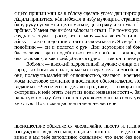
с ц
é
го пришли мни-ка в г
ó
лову
сделать углем дви циртоц
л
á
дила приняться, к
á
к н
á
бежал в избу мужицина стр
á
шно
ô
дну руку сунул мни цё-то мягкое, цё я сряду и кинула н
á
пр
ô
шел. У меня так дыбом в
ô
лосы и ст
á
ли. Не помню уж,
сряду и заснула. Проснулась, слышу — уж дерев
é
нци вы
л
á
вку — ажно подойник стоит на своем мести. Я скор
é
нь
подойник — он и полетел с рук. Дви цёртоцьки н
á
бок
благословясь, да и подойник-от тоже поп
á
лось, видно, 
благословясь; а как пон
á
добилось судно — так он и лизну
Водяник —
высокий здоровенный мужик; с лица он ч
города из богатых палат; в малых озерах села и «особл
они, пользуясь малейшей оплошностью, хватают «крещены
моем некоторое сомнение в последнем обстоятельстве, Л
водяники. «Чего-чего не делали сродники, — говорит он
смотришь, к ней опять лезут из воды незваные гости». З
на какую погоду, бесстрашно пускаются они на своих ут
зачастую. Но с помощью водяников несчастное
происшествие объясняется чрезвычайно просто и, главн
рассуждают: ведь его, мол, водяник потопил, — и дело 
вины; а мы тебе заподлинно сказываем, что дело без в