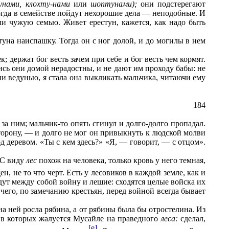
унами, клохту-нами
или
шоптунами);
они подстерегают
 Тогда в семействе пойдут нехорошие дела — неподобные. И
ли чужую семью. Живет ерестун, кажется, как надо быть
стуна наиспашку. Тогда он с ног долой, и до могилы в нем
 держат бог весть зачем при себе и бог весть чем кормят.
лись они домой нерадостны, и не дают им проходу бабы: не
ни ведунью, я стала она выкликать мальчика, читаючи ему
184
за ним; мальчик-то опять сгинул и долго-долго пропадал.
 сторону, — и долго не мог он привыкнуть к людской молви
од деревом. «Ты с кем здесь?» «Я, — говорит, — с отцом».
. С виду
лес
похож на человека, только кровь у него темная,
н, не то что черт. Есть у лесовиков в каждой земле, как и
дут между собой войну и лешие: сходятся целые войска их
чего, по замечанию крестьян, перед войной всегда бывает
 на ней росла рябина, а от рябины была бы отростелина. Из
 в которых жалуется Мусайле на праведного
леса:
сделал,
[e]