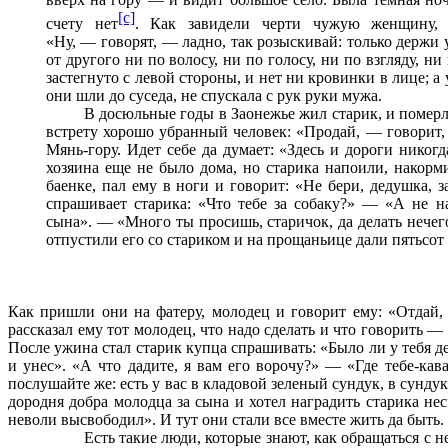
[c]
счету нет
. Как завидели черти чужую женщину, 
«Ну,
— говорят,
— ладно, так розыскивай: только держи у
от другого ни по волосу, ни по голосу, ни по взгляду, н
застегнуто с левой стороны, и нет ни кровинки в лице; а 
они шли до суседа, не спускала с рук руки мужа.
В досюльные годы в Заонежье жил старик, и померли
встрету хорошо убранный человек: «Продай, — говорит, 
Мянь-гору. Идет себе да думает: «Здесь и дороги нико
хозяина еще не было дома, но старика напоили, накорм
баенке, пал ему в ноги и говорит: «Не бери, дедушка, 
спрашивает старика: «Что тебе за собаку?» — «А не н
сына». — «Много ты просишь, старичок, да делать нечег
отпустили его со стариком и на прощаньице дали пятьсот 
Как пришли они на фатеру, молодец и говорит ему: «Отдай, 
рассказал ему тот молодец, что надо сделать и что говорить 
После ужина стал старик купца спрашивать: «Было ли у тебя 
и унес». «А что дадите, я вам его ворочу?» — «Где тебе-ка
послушайте же: есть у вас в кладовой зеленый сундук, в сунду
дородня добра молодца за сына и хотел наградить старика не
неволи высвободил». И тут они стали все вместе жить да быть.
Есть такие люди, которые знают, как обращаться с 