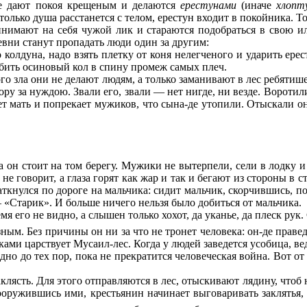
не дают покоя крещеным и делаются
ерестунами
(иначе
хлопт
 только душа расстанется с телом, ерестун входит в покойника.
принимают на себя чужой лик и стараются подобраться в свою и
евни станут пропадать люди один за другим:
 колдуна, надо взять плетку от коня нелегченого и ударить ере
 вбить осиновый кол в спину промеж самых плеч.
о зла они не делают людям, а только заманивают в лес ребятишек;
ору за нуждою. Звали его, звали — нет нигде, ни везде. Вороти
ет мать и попрекает мужиков, что сына-де утопили. Отыскали о
 он стоит на том берегу. Мужики не вытерпели, сели в лодку и 
не говорит, а глаза горят как жар и так и бегают из стороны в
аткнулся по дороге на мальчика: сидит мальчик, скорчившись, п
 «Старик». И больше ничего нельзя было добиться от мальчика.
я его не видно, а слышен только хохот, да уканье, да плеск рук
зным. Без причины он ни за что не тронет человека: он-де праведе
ками царствует Мусаил-лес. Когда у людей заведется усобица, ве
о до тех пор, пока не прекратится человеческая война. Вот от 
аклясть. Для этого отправляются в лес, отыскивают лядину, чтоб
оружившись ими, крестьянин начинает выговаривать заклятья,