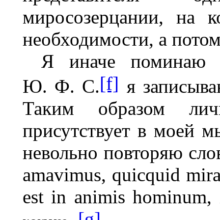
миросозерцании, на 
необходимости, а потом
Я иначе поминаю 
[f]
Ю. Ф. С.
я записыва
Таким образом лич
присутствует в моей мы
невольно повторяю слов
amavimus
,
quicquid
mira
est
in
animis
hominum
,
[g]