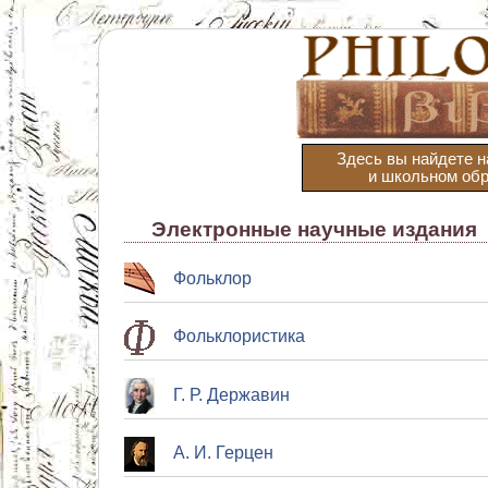
Здесь вы найдете н
и школьном обр
Электронные научные издания
Фольклор
Фольклористика
Г. Р. Державин
А. И. Герцен