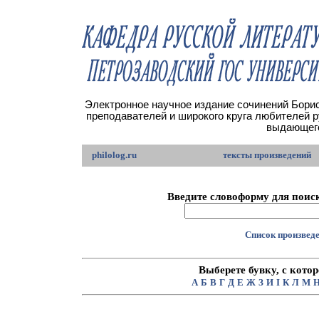
Электронное научное издание сочинений Борис
преподавателей и широкого круга любителей 
выдающего
philolog.ru
тексты произведений
Введите словоформу для поиск
Список произведе
Выберете бувку, с кото
А
Б
В
Г
Д
Е
Ж
З
И
I
К
Л
М