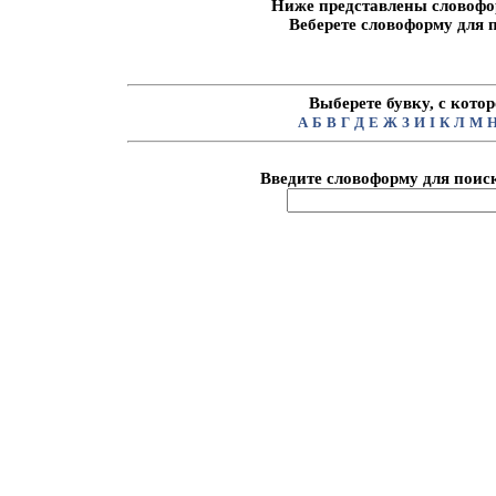
Ниже представлены словофо
Веберете словоформу для 
Выберете бувку, с кото
А
Б
В
Г
Д
Е
Ж
З
И
I
К
Л
М
Введите словоформу для поиск