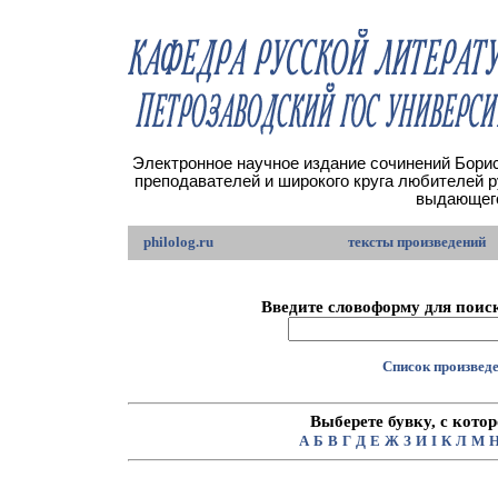
Электронное научное издание сочинений Борис
преподавателей и широкого круга любителей 
выдающего
philolog.ru
тексты произведений
Введите словоформу для поиск
Список произведе
Выберете бувку, с кото
А
Б
В
Г
Д
Е
Ж
З
И
I
К
Л
М