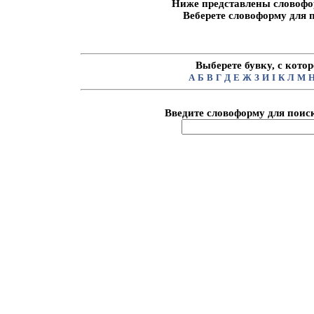
Ниже представлены словофо
Веберете словоформу для 
Выберете бувку, с кото
А
Б
В
Г
Д
Е
Ж
З
И
I
К
Л
М
Введите словоформу для поиск