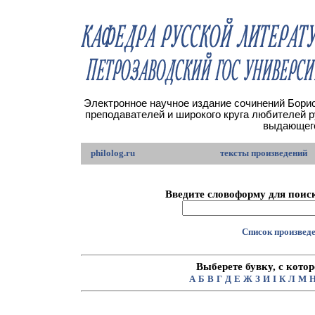
Электронное научное издание сочинений Борис
преподавателей и широкого круга любителей 
выдающего
philolog.ru
тексты произведений
Введите словоформу для поиск
Список произведе
Выберете бувку, с кото
А
Б
В
Г
Д
Е
Ж
З
И
I
К
Л
М