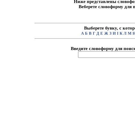
Ниже представлены словофо
Веберете словоформу для 
Выберете бувку, с кото
А
Б
В
Г
Д
Е
Ж
З
И
I
К
Л
М
Введите словоформу для поиск